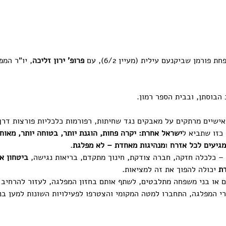
רמן שביקנעם עילית (מעיין 6/2), עם 
פרופ' ירון זליכה
, יו"ר המ
 הבוסתן, ובבית הספר רמון.
 אישיים מרתקים על מאבקים נגד שחיתות, רפורמות כלכליות פורצות דרך
 כזו שתביא ל
ישראל אחרת: יקרה פחות, הוגנת יותר, בטוחה יותר, מאוח
מגיעים לכל אזרח
 ו
מנהיגות מאחדת – לא מפלגת
.
 – כלכלה חזקה, חברה צודקת, חינוך מתקדם, בריאות נגישה, 
ביטחון א
דת
 יכולה להפוך את זה למציאות.
ם או בני משפחה מתלבטים, לשתף אותם בחזון המפלגה, לעזור להרחיב 
ברי המפלגה, התחברו למטה המקומי והצטרפו לפעילויות השונות למען בני