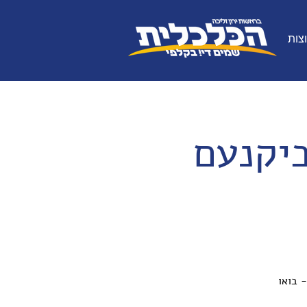
צות
ביקנעם
 בואו