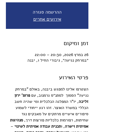
ההרשמה סגורה
אירועים אחרים
זמן ומיקום
26 במרץ 2026, 20:30 – 22:00
״במרחק נגיעה״, גיבורי החיל 1, יבנה
פרטי האירוע
הצטרפו אלינו למפגש ביבנה, באולם "במרחק 
נגיעה" הסמוך  למתנ״ס גרמנוב, עם 
פרופ' ירון 
זליכה
, יו"ר המפלגה הכלכלית ומי שהיה חשב 
הכללי במשרד האוצר. זהו רגע ייחודי לשמוע 
סיפורים אישיים מרתקים על מאבקים נגד 
שחיתות, רפורמות כלכליות פורצות דרך, 
מנהיגות 
אמיתית וישרה
, ו
תכנית עבודה אמיתית לשינוי
 – 