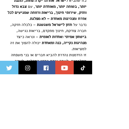
כזו שתביא ל
ישראל אחרת: יקרה פחות, הוגנת 
יותר, בטוחה יותר, מאוחדת יותר
, עם 
צבא גדול 
וחזק
, 
שירותי חינוך, בריאות ורווחה שמגיעים לכל 
אזרח
 ו
מנהיגות מאחדת – לא מפלגת
.
נדבר על 
חזון לישראל משגשגת
 – כלכלה חזקה, 
חברה צודקת, חינוך מתקדם, בריאות נגישה, 
ביטחון אמיתי
 ו
אחדות לאומית
 – ונראה כיצד 
מנהיגות נקייה, כנה ומאחדת
 יכולה להפוך את זה 
למציאות.
זו הזדמנות נהדרת להביא חברים או בני משפחה 
מתלבטים, לשתף אותם בחזון המפלגה, לעזור 
להרחיב את המעגל.
פגשו פנים אל פנים את ירון וחברי המפלגה, 
התחברו למטה המקומי והצטרפו לפעילויות 
השונות למען בניית המדינה שאנו ראויים לה!
‏חניה בשפע ובחינם