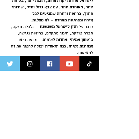
ל
ישראל אחרת: יקרה פחות, הוגנת יותר, בטוחה 
יותר, מאוחדת יותר
, עם 
צבא גדול וחזק
, 
שירותי 
חינוך, בריאות ורווחה שמגיעים לכל 
אזרח
 ו
מנהיגות מאחדת – לא מפלגת
.
נדבר על 
חזון לישראל משגשגת
 – כלכלה חזקה, 
חברה צודקת, חינוך מתקדם, בריאות נגישה, 
ביטחון אמיתי
 ו
אחדות לאומית
 – ונראה כיצד 
מנהיגות נקייה, כנה ומאחדת
 יכולה להפוך את זה 
למציאות.
זו הזדמנות נהדרת להביא חברים או בני משפחה 
מתלבטים, לשתף אותם בחזון המפלגה, לעזור 
להרחיב את המעגל.
פגשו פנים אל פנים את ירון וחברי המפלגה, 
התחברו למטה המקומי והצטרפו לפעילויות 
השונות למען בניית המדינה שאנו ראויים לה!
שיתוף