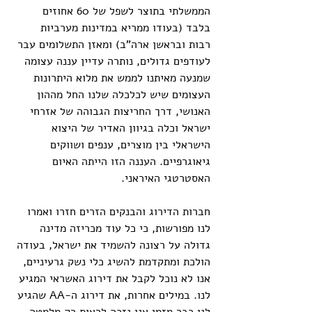
הממשלתי בתוצר לשפל של 60 אחוזים 
בלבד (בעודו ממריא במדינות מערביות 
רבות ובראשן ארה"ב) ומאזן התשלומים עבר 
לעודפים גדולים, נותרה עדיין עננה עצומה 
שמנעה מאיתנו לממש את מלוא היתרונות 
העצומים שיש לכלכלה שלנו החל מההון 
האנושי, דרך החריצות הגבוהה של אזרחי 
ישראל וכלה בגיוון האדיר של היצוא 
הישראלי בין מוצרים, ענפים ושווקים 
גיאוגרפיים. העננה הזו הייתה האיום 
האסטרטגי האיראני.
חברות הדירוג והבנקים הזרים חזרו ואמרו 
לנו מפורשות, כי כל עוד מכריזה מדינה 
גדולה על רצונה להשמיד את ישראל, בעודה 
הולכת ומתקדמת להשיג כלי נשק גרעיניים, 
אנו לא נוכל לקבל את דירוג האשראי המגיע 
לנו. במילים אחרות, את דירוג ה-AA שהגיע 