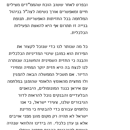
ובפרט לאחר ששוב הוכח שהממ"דים מצילים 
חיים ומאפשרים אורך נשימה לצה"ל בניהול 
המלחמה בכל החזיתות האפשריות. תנופת 
בנייה זו תתרום אף היא להאצת הפעילות 
הכלכלית.
כל מה שנותר לנו כדי שנוכל לקצור את 
הפירות הוא כמובן שינוי המדיניות הכלכלית 
והבנה כי החזית השמינית והחשובה שנותרה 
לנו לנצח בה היא חזית יוקר המחיה ומחירי 
הדיור. אם תשכיל הממשלה הבאה להפגין 
ולו מחצית מהאומץ הלאומי שהופגן במלחמה 
עם איראן כנגד המונופולים, היבואנים 
הבלעדיים והבנקים נוכל להראות לדור 
הגיבורים שלנו, צעירי ישראל, כי אנו 
נלחמים עבורם כדי להבטיח כי מדינת 
ישראל לא תהיה רק מקום מוגן מפני אויבים 
אלא גן עדן כלכלי. זה בידינו והלוואי שנהיה 