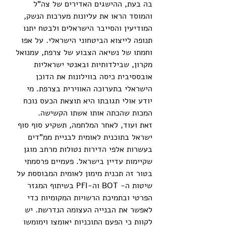
בה בעת, ההישגים האדירים של צה"ל 
והמוסד הראו את עליונות מערכות הנשק, 
המודיעין והסייבר הישראלים ולבטח יתנו 
תנופה לייצוא הביטחוני הישראלי. על אפו 
וחמתו של נשיאה הצבוע של צרפת, עמנואל 
מקרון, שבילדותיות ובאנטי ישראליות 
אובססיבית כיסה בווילונות את הדוכן 
הישראלי בתערוכה האווירית בצרפת. מי 
יודע אולי תגובתו היא תוצאת הכעס נוכח 
המכות שהכתה אותו אשתו הקשישה.   
זאת ועוד, לאחר המלחמה, תשקיע סוף סוף 
ישראל בתוכנית לאומית לבניית ממ"דים 
בעשרות אלפי הדירות נטולות מרחב מוגן 
שקיימות עדיין בישראל. פעמיים פרסמתי 
בטור זה תכנית מימון לאומית המבוססת על 
שיטות ה- BOT וה-PFI בשיתוף המגזר 
הפרטי ובתמיכת הרשויות המקומיות כדי 
לאפשר את הבנייה העצומה הנדרשת. יש 
לקוות כי הפעם התוכניות יאומצו וימומשו 