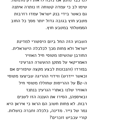
לנו כבר מזמן אנו נזכה לראות רק מלמטה. 
שימו לב כי עמדה קשוחה זו נותרה איתנה 
גם כאשר בידי בנק ישראל עמדו רזרבות 
מטבע חוץ בגובה גדול יותר מסך כל החוב 
הממשלתי במטבע חוץ.
השבוע הזה החל ביום היסטורי למדינת 
ישראל ולא פחות מכך לכלכלה הישראלית. 
החורבן שהשיתו מטוסי חיל האוויר 
האמריקאי על מתקן ההעשרה הגרעיני 
בפורדו (והנכונות לבצע מקצה שיפורים אם 
וכאשר יידרש) ווידוי ההריגה שביצעו מטוסי 
ה-B2 על ההריסות שחוללו מטוסי חיל 
האוויר שלנו באתרי הגרעין בנתנז 
ובאיספהן, הסירו את העננה הזו לשנים 
רבות. לא פחות חשוב הם הראו כי איראן היא 
נמר של נייר. מדינה, כלכלה וחברה כושלות. 
קורי עכביש זוכרים?