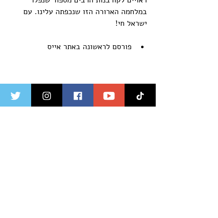
ראויים לקורבנות הרבים מספור שנפלו 
במלחמה הארורה הזו שנכפתה עלינו. עם 
ישראל חי!
פורסם לראשונה באתר אייס
לאחר המלחמה: חזון כלכלי לפריחה עתידית 
בישראל תחת הנהגת פרופ' ירון זליכה.